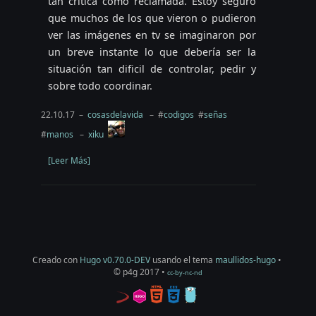
tan crítica como reclamada. Estoy seguro
que muchos de los que vieron o pudieron
ver las imágenes en tv se imaginaron por
un breve instante lo que debería ser la
situación tan dificil de controlar, pedir y
sobre todo coordinar.
22.10.17 –
cosasdelavida
– #
codigos
#
señas
#
manos
–
xiku
[Leer Más]
Creado con
Hugo v0.70.0-DEV
usando el tema
maullidos-hugo
•
© p4g 2017 •
cc-by-nc-nd