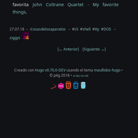
favorita
John Coltrane Quartet - My favorite
things
.
27.07.18 – /
cosasdelosaparatos
– #
cli
#
shell
#
tty
#
DOS
–
ziggys
[← Anterior]
[Siguiente →]
Creado con
Hugo v0.70.0-DEV
usando el tema
maullidos-hugo
•
© p4g 2018 •
cc-by-nc-nd