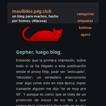
maullidos.p4g.club
categorías
un blog para machos, hecho
por homos. (#lacosa)
etiquetas
bobinas
agora
Gopher, luego blog.
Entiendo que la primera impresión, sobre
todo si se ha llegado a esta publicación
desde el proxy http, podr ser “anticuado”,
“obsoleto”, un verdadero anacronismo
usar algo como esto en esta época; espec
icamente alguien me dijo “se ve muy pre
95”. Y aunque es cierto que se trata de un
protocolo de inicios de los 90s y que
carece de la vistosidad de la web, es en esa