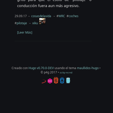
conducción fuera aun más agresivo.
29.09.17 –
cosasdelavida
– #
WRC
#
coches
#
pilotaje
–
xiku
[Leer Más]
Creado con
Hugo v0.70.0-DEV
usando el tema
maullidos-hugo
•
© p4g 2017 •
cc-by-nc-nd