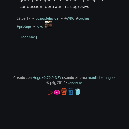
conducción fuera aun más agresivo.
29.09.17 –
cosasdelavida
– #
WRC
#
coches
#
pilotaje
–
xiku
[Leer Más]
Creado con
Hugo v0.70.0-DEV
usando el tema
maullidos-hugo
•
© p4g 2017 •
cc-by-nc-nd